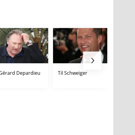
Gérard Depardieu
Til Schweiger
Muriel 