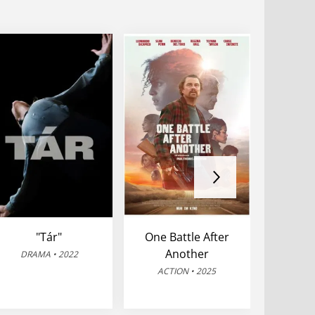
"Tár"
One Battle After
Mein
Another
N
DRAMA • 2022
ACTION • 2025
WEST