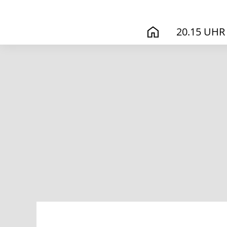
20.15 UHR
START