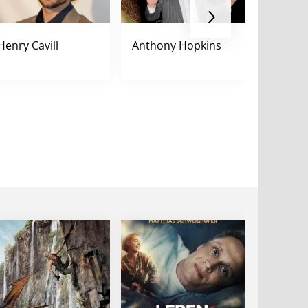
Henry Cavill
Anthony Hopkins
Til Sch