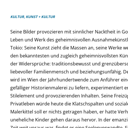
KULTUR, KUNST + KULTUR
Seine Bilder provozieren mit sinnlicher Nacktheit in G
Leben und Werk des geheimnisvollen Ausnahmekünstle
Tokio: Seine Kunst zieht die Massen an, seine Werke 
den bekanntesten und zugleich geheimnisvollsten Künst
der Widersprüche: traditionsbewusst und grenzübersch
liebevoller Familienmensch und beziehungsunfähig. D
wird im Wien der Jahrhundertwende zum Anführer einer
gefälliger Historienmalerei zu liefern, experimentiert 
Stilelement und provozierenden Inhalten. Seine Freizügi
Privatleben würde heute die Klatschspalten und sozi
Malerkittel soll er nichts getragen haben, er hatte Ver
uneheliche Kinder gehen daraus hervor. In der emanzip
Zeit weit voraus war, findet er eine Seelenverwandte. Si