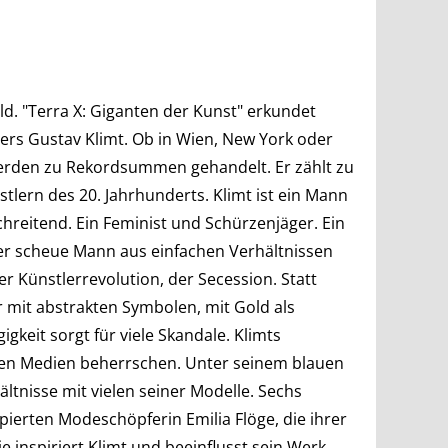
old. "Terra X: Giganten der Kunst" erkundet
rs Gustav Klimt. Ob in Wien, New York oder
werden zu Rekordsummen gehandelt. Er zählt zu
lern des 20. Jahrhunderts. Klimt ist ein Mann
reitend. Ein Feminist und Schürzenjäger. Ein
er scheue Mann aus einfachen Verhältnissen
 Künstlerrevolution, der Secession. Statt
er mit abstrakten Symbolen, mit Gold als
gkeit sorgt für viele Skandale. Klimts
alen Medien beherrschen. Unter seinem blauen
hältnisse mit vielen seiner Modelle. Sechs
ierten Modeschöpferin Emilia Flöge, die ihrer
e inspiriert Klimt und beeinflusst sein Werk.