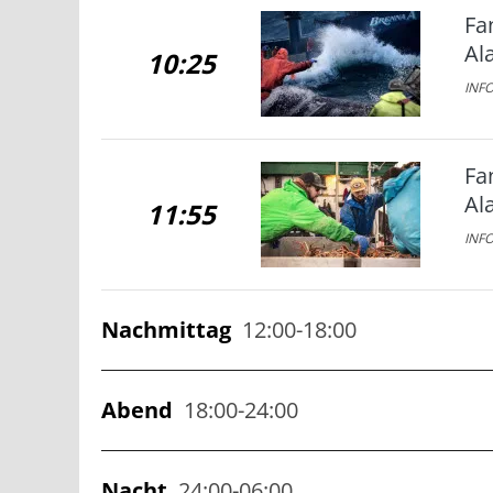
Fa
Al
10:25
INFO
Fa
Al
11:55
INFO
Nachmittag
12:00-18:00
Fa
Abend
18:00-24:00
12:40
Al
JETZT
INFO
Ho
Nacht
24:00-06:00