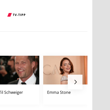
TV-TIPP
Til Schweiger
Emma Stone
Anthon