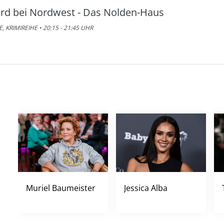
troits
rd bei Nordwest - Das Nolden-Haus
ERHALTUNG •
07.08.2026
• 05:20 - 05:40 UHR
E, KRIMIREIHE • 20:15 - 21:45 UHR
s Survival-Duo: Zwei Männer, ein Ziel
 •
07.08.2026
• 05:40 - 06:25 UHR
Muriel Baumeister
Jessica Alba