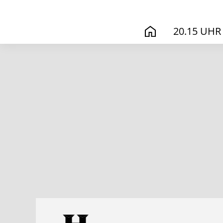
20.15 UHR
START