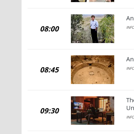
An
08:00
INFO
An
08:45
INFO
Th
Un
09:30
INFO