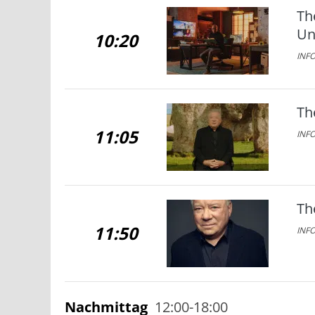
Th
Un
10:20
INFO
Th
11:05
INFO
Th
11:50
INFO
Nachmittag
12:00-18:00