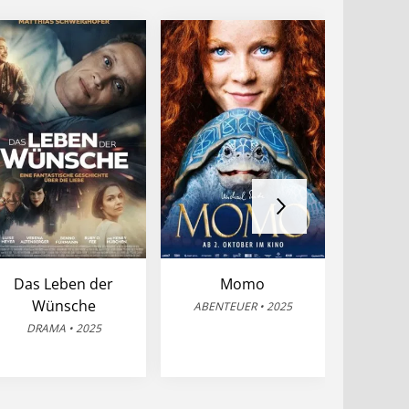
Das Leben der
Momo
One Ba
Wünsche
A
ABENTEUER • 2025
DRAMA • 2025
ACTI