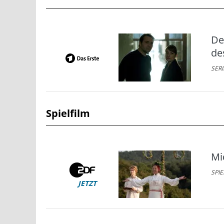
De
de
SERI
Spielfilm
Mi
SPIE
JETZT