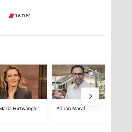
TV-TIPP
Maria Furtwängler
Adnan Maral
Sandrin