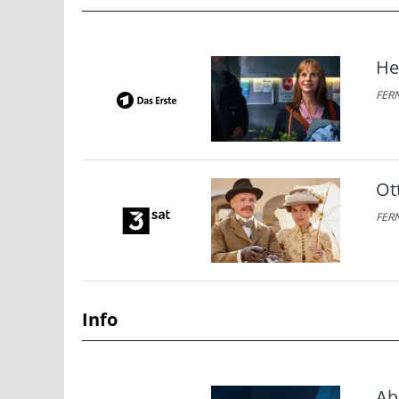
He
FERN
Ot
FERN
Info
Ab