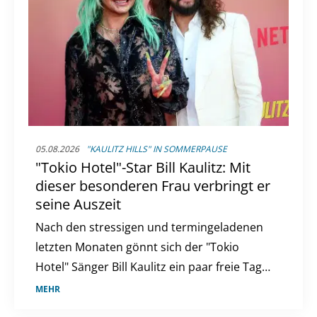
05.08.2026
"KAULITZ HILLS" IN SOMMERPAUSE
"Tokio Hotel"-Star Bill Kaulitz: Mit
dieser besonderen Frau verbringt er
seine Auszeit
Nach den stressigen und termingeladenen
letzten Monaten gönnt sich der "Tokio
Hotel" Sänger Bill Kaulitz ein paar freie Tage.
Diese verbringt er in Italien, genauer gesagt
MEHR
in Rom. Das aber nicht alleine, sondern mit