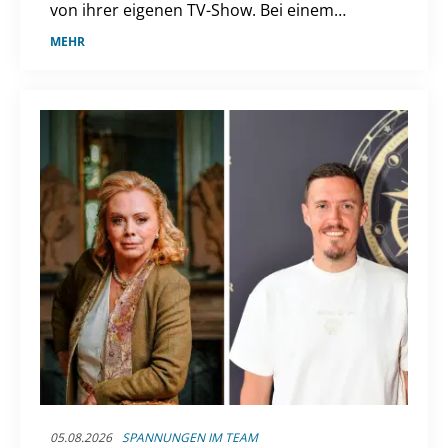
von ihrer eigenen TV-Show. Bei einem
Besuch hinter den Kulissen des "Cirque du
MEHR
Soleil" in Berlin verriet sie ihre Ambitionen
und sprach über ihre Erfahrungen bei "Die
Verräter".
05.08.2026
SPANNUNGEN IM TEAM