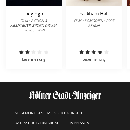
They Fight
Fackham Hall
FILM • ACTION &
FILM • KOMÖDIEN • 2025
ABENTEUER, SPORT, DRAMA
97 MIN.
• 2026 95 MIN.
Lesermeinung
Lesermeinung
ALLGEMEINE GESCHÄFTSBEDINGUNGEN
DATENSCHUTZERKLÄRUNG
IMPRESSUM