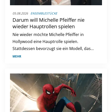
05.08.2026
ENSEMBLESTÜCKE
Darum will Michelle Pfeiffer nie
wieder Hauptrollen spielen
Nie wieder möchte Michelle Pfeiffer in
Hollywood eine Hauptrolle spielen.
Stattdessen bevorzugt sie ein Modell, das
sie offenbar in ihrer neuen Serie "Only
MEHR
Margo" verwirklicht sieht.