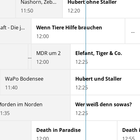
Nashorn, Zebra & Co.
Hubert ohne Staller
11:50
12:20
In aller Freundschaft - Die jungen Ärzte
Wenn Tiere Hilfe brauchen
12:00
MDR um 2
Elefant, Tiger & Co.
12:00
12:25
WaPo Bodensee
Hubert und Staller
11:40
12:25
Morden im Norden
Wer weiß denn sowas?
1:35
12:25
Death in Paradise
Death 
12:00
12:55