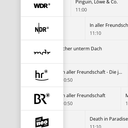
Papageien, Palmen & Co.
Papageien, Palmen & Co.
Pinguin, Löwe & Co.
10:20
11:00
Co.
In aller Freundschaft
10:20
11:10
schaft
Tiefwassertaucher unterm Dach
10:30
In aller Freundschaft - Die jungen Ärzte
10:50
aktiv und gesund
Schnittgut. Alles aus dem Garten
In aller Freundschaft
10:20
10:50
1
Death in Paradise
Death in Paradise
10:15
11:10