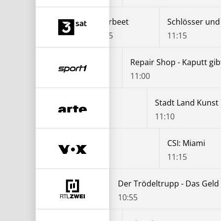
Servicezeit-Reportage: Der Haushalts-Check mit Yvonne Willicks
Querbeet
10:15
10:45
11:15
shopping
Teleshopping
Repair Shop - Kaputt gib
0
10:30
11:00
Küchen der Welt
Stadt Land Kunst
Stadt Land Kunst
10:25
11:10
Spur
CSI: Miami
CSI: Miami
10:25
11:15
10:55