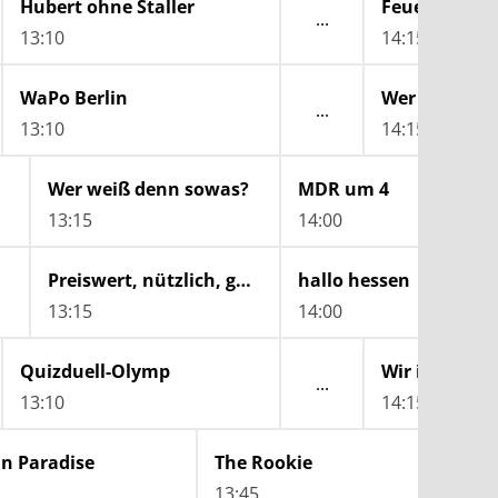
Hubert ohne Staller
Feuer & Fla
13:10
14:15
WaPo Berlin
Wer weiß de
13:10
14:15
Wer weiß denn sowas?
MDR um 4
MD
13:15
14:00
14:
Preiswert, nützlich, gut?
hallo hessen
13:15
14:00
Quizduell-Olymp
Wir in Bayer
13:10
14:15
in Paradise
The Rookie
The Ro
13:45
14:25