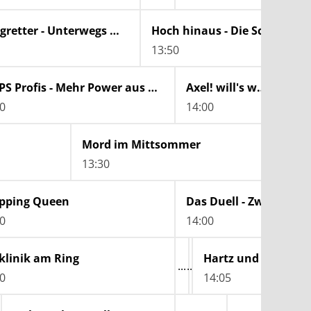
Die Bergretter - Unterwegs mit der Air-Glacier
Hoch hinaus - Die Schweiz über 3000 Metern
13:50
Die PS Profis - Mehr Power aus dem Pott
Axel! will's wissen
0
14:00
14:
Mord im Mittsommer
13:30
pping Queen
0
14:00
klinik am Ring
0
14:05