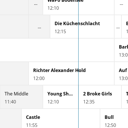
WaPo Bodensee
12:10
Die Küchenschlacht
12:15
13:0
Richter Alexander Hold
Auf 
12:00
13:0
The Middle
Young Sheldon
2 Broke Girls
11:40
12:10
12:35
Castle
Bull
11:55
12:50