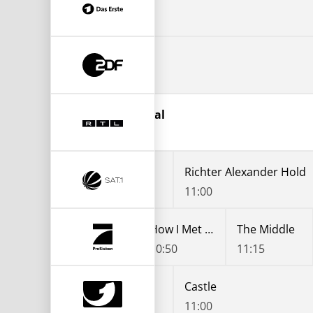
Mittagsmagazin
0
Mittagsmagazin
0
t 12 - Das RTL-Mittagsjournal
0
ter Alexander Hold
Richter Alexander Hold
0
11:00
The Big Bang Theory
The Big Bang Theory
How I Met Your Mother
The Middle
10:20
10:50
11:15
BI: Special Crime Unit
Castle
0:05
11:00