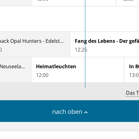
Outback Opal Hunters - Edelsteinjagd in Australien
0
12:25
Terra Mater - Wildes Neuseeland
Heimatleuchten
In 
12:00
13:0
Das T
nach oben