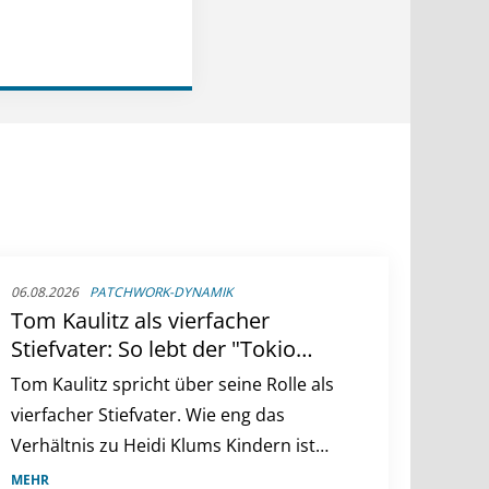
06.08.2026
PATCHWORK-DYNAMIK
Tom Kaulitz als vierfacher
Stiefvater: So lebt der "Tokio
Hotel"-Star mit Heidi Klums
Tom Kaulitz spricht über seine Rolle als
Kindern
vierfacher Stiefvater. Wie eng das
Verhältnis zu Heidi Klums Kindern ist
und warum eigener Nachwuchs kein
MEHR