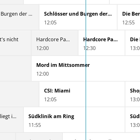
Schlösser und Burgen der Schweiz
Schlösser und Burgen der Schweiz
12:05
12:55
t's nicht
Hardcore Pawn Chicago
Hardcore Pawn Chicago
12:00
12:30
13:0
Mord im Mittsommer
12:00
CSI: Miami
Sho
12:05
13:0
Der Trödeltrupp - Das Geld liegt im Keller
Südklinik am Ring
Süd
11:55
13:0