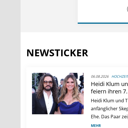
NEWSTICKER
06.08.2026
HOCHZEI
Heidi Klum un
feiern ihren 7
ist ihre Liebe
Heidi Klum und T
anfänglicher Ske
Ehe. Das Paar zei
festes Tempo ken
MEHR