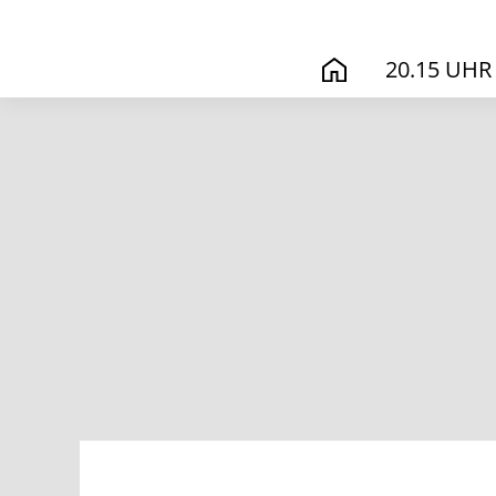
20.15 UHR
START