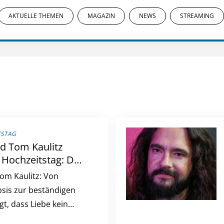
AKTUELLE THEMEN
MAGAZIN
NEWS
STREAMING
TSTAG
d Tom Kaulitz
. Hochzeitstag: Das
sgeschichte
om Kaulitz: Von
psis zur beständigen
gt, dass Liebe kein
nt und alle Zweifel