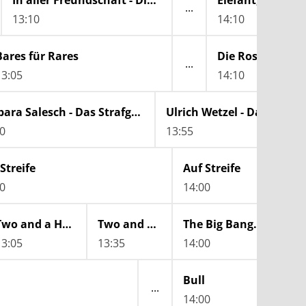
In aller Freundschaft - Die jungen Ärzte
Elefant, Tiger & 
13:10
14:10
Bares für Rares
Die Rosenheim-
13:05
14:10
Barbara Salesch - Das Strafgericht
Ulrich Wetzel - Das Strafg
0
13:55
Streife
Auf Streife
0
14:00
Two and a Half Men
Two and a Half Men
The Big Bang Theory
13:05
13:35
14:00
14:
Bull
14:00