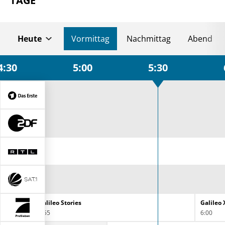
TAGE
Heute
Vormittag
Nachmittag
Abend
4:30
5:00
5:30
Galileo Stories
Galileo 
4:55
6:00