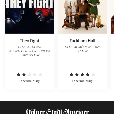
They Fight
Fackham Hall
FILM • ACTION &
FILM • KOMÖDIEN • 2025
ABENTEUER, SPORT, DRAMA
97 MIN.
• 2026 95 MIN.
Lesermeinung
Lesermeinung