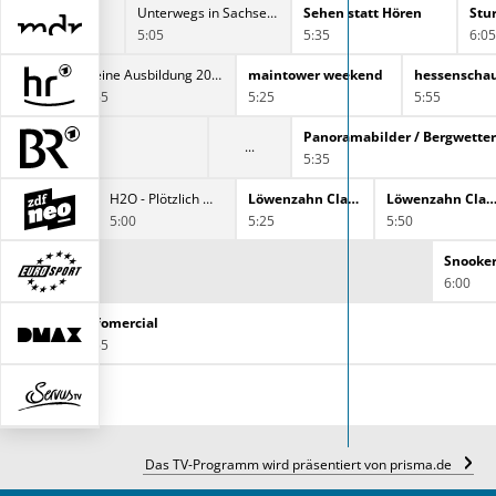
Unterwegs in Sachsen-Anhalt
Sehen statt Hören
Stu
5:05
5:35
6:05
Meine Ausbildung 2026
maintower weekend
hessenscha
4:55
5:25
5:55
 Zebra & Co
Panoramabilder / Bergwetter
5:35
H2O - Plötzlich Meerjungfrau
H2O - Plötzlich Meerjungfrau
Löwenzahn Classics
Löwenzahn Classi
5:00
5:25
5:50
Snooker
6:00
Infomercial
4:55
TV
Das TV-Programm wird präsentiert von prisma.de