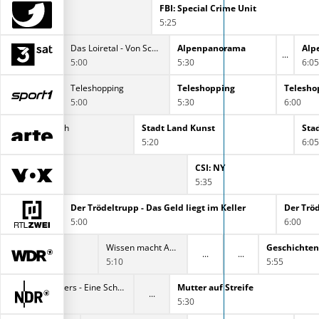
Gyver
FBI: Special Crime Unit
5:25
e
Das Loiretal - Von Schloss zu Schloss
Alpenpanorama
Alp
5:00
5:30
6:05
Teleshopping
Teleshopping
Telesho
5:00
5:30
6:00
Zu Tisch
Stadt Land Kunst
Sta
4:50
5:20
6:05
CSI: NY
CSI: NY
4:50
5:35
Keller
Der Trödeltrupp - Das Geld liegt im Keller
Der Tröd
5:00
6:00
ker
Wissen macht Ah! - Schwerkraft leicht gemacht
Geschichten
5:10
5:55
Wie geht das? Flugzeugstarts im Minutentakt
Die Fallers - Eine Schwarzwaldfamilie
Mutter auf Streife
4:50
5:30