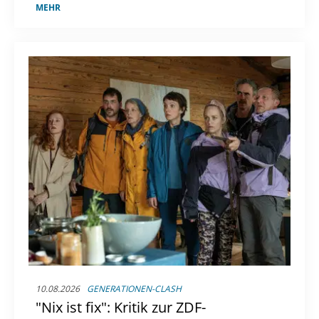
31-Jährige auf Instagram ein Lebenszeichen
MEHR
gegeben.
10.08.2026
GENERATIONEN-CLASH
"Nix ist fix": Kritik zur ZDF-