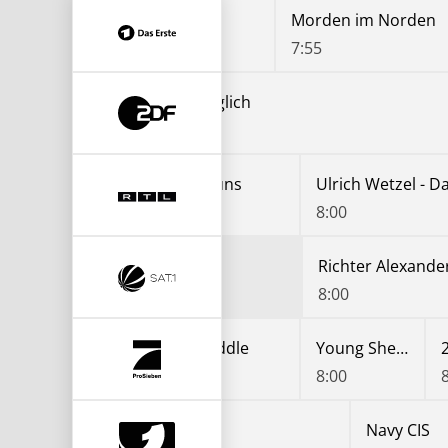
Hubert ohne Staller
Morden im Norden
7:05
7:55
Volle Kanne - Service täglich
7:05
Gute Zeiten, schlechte Zeiten
Unter uns
Ulrich Wetzel - D
7:00
7:30
8:00
Richter Alexande
8:00
er
The Middle
The Middle
Young Sheldon
7:05
7:30
8:00
Bull
Navy CIS