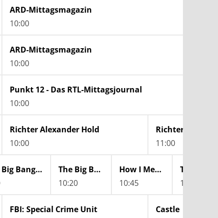
ARD-Mittagsmagazin
10:00
ARD-Mittagsmagazin
10:00
Punkt 12 - Das RTL-Mittagsjournal
10:00
Richter Alexander Hold
Richter Alexand
10:00
11:00
The Big Bang Theory
The Big Bang Theory
How I Met Your Mother
The Midd
0
10:20
10:45
11:10
FBI: Special Crime Unit
Castle