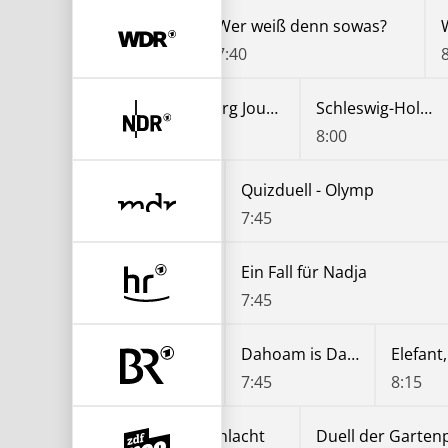
Lokalzeit
Wer weiß denn sowas?
7:10
7:40
Nordmagazin
Hamburg Journal
Schleswig-Holstein Magazin
7:00
7:30
8:00
In aller Freundschaft - Die jungen Ärzte
Quizduell - Olymp
:55
7:45
isbär, Affe & Co.
Ein Fall für Nadja
:55
7:45
Dahoam is Dahoam
Dahoam is Dahoam
Elefant
7:15
7:45
8:15
ecker
Die Küchenschlacht
Duell der Gartenp