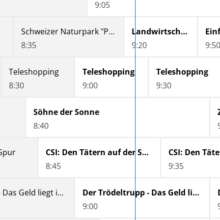
9:05
Schweizer Naturpark "Pfyn-Finges" - Rendez-vous im Park
Landwirtschaft trotz allem - Aufbruch ins harte Bauernleben
8:35
9:20
9:5
Teleshopping
Teleshopping
Teleshopping
8:30
9:00
9:30
Söhne der Sonne
8:40
 Spur
CSI: Den Tätern auf der Spur
8:45
9:35
Der Trödeltrupp - Das Geld liegt im Keller
Der Trödeltrupp - Das Geld liegt im Keller
9:00