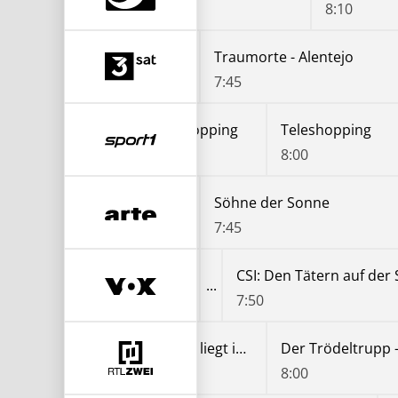
7:10
8:10
Kunst für die Ewigkeit: Gustav Klimt
Traumorte - Alentejo
7:05
7:45
Teleshopping
Teleshopping
Teleshopping
7:00
7:30
8:00
öhne der Sonne
Söhne der Sonne
:55
7:45
CSI: Den Tätern auf der Spur
CSI: Den Tätern auf der
7:00
7:50
Der Trödeltrupp - Das Geld liegt im Keller
7:00
8:00