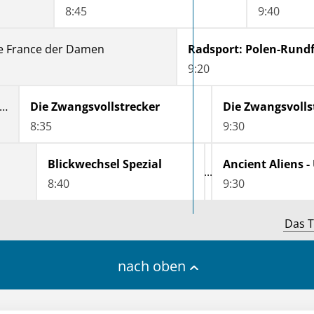
8:45
9:40
de France der Damen
Radsport: Polen-Rund
9:20
dcore Pawn - Das härteste Pfandhaus Detroits
Die Zwangsvollstrecker
Die Zwangsvolls
8:35
9:30
Blickwechsel Spezial
8:40
9:30
Das T
nach oben