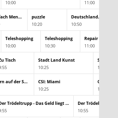
10:00
11:00
Einfach Mensch
puzzle
Deutschland, wann bin ich genug?
0
10:20
10:50
11:
Teleshopping
Teleshopping
Repair Shop - Ka
10:00
10:30
11:00
Zu Tisch
Stadt Land Kunst
Stadt La
9:55
10:25
11:10
CSI: Den Tätern auf der Spur
CSI: Miami
CSI: Miam
10:25
11:10
Der Trödeltrupp - Das Geld liegt im Keller
9:55
10:55