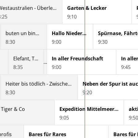
Westaustralien - Überleben im Outback
Garten & Lecker
8:25
9:10
buten un binnen | regionalmagazin
Hallo Niedersachsen
8:30
9:00
9:30
Elefant, Tiger & Co.
In aller Freundschaft
In all
8:35
9:00
9:45
Heiter bis tödlich - Zwischen den Zeilen
Neben der Spur ist au
8:30
9:20
, Tiger & Co
Expedition Mittelmeer - Der Westen
9:05
9:5
rofis
Bares für Rares
Bares für