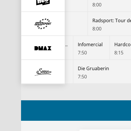
7:20
8:00
Radsport: Polen-Rundfahrt
Radsport: Tour 
7:00
8:00
Die Gebrauchtwagen-Profis: Der Traumauto-Deal
Infomercial
Har
:55
7:50
8:15
Hoagascht
Die Gruaberin
7:25
7:50