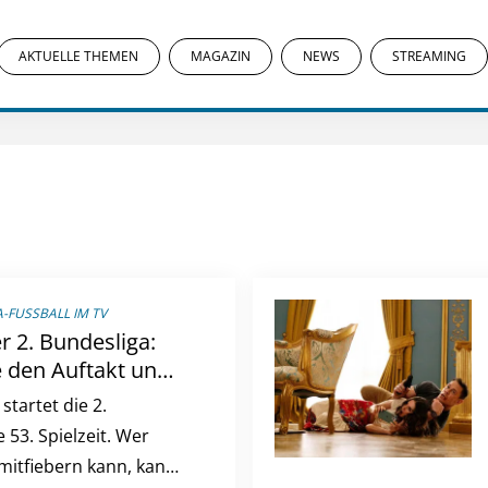
AKTUELLE THEMEN
MAGAZIN
NEWS
STREAMING
-FUSSBALL IM TV
r 2. Bundesliga:
e den Auftakt und
 im Free-TV
tartet die 2.
 53. Spielzeit. Wer
 mitfiebern kann, kann