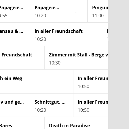
Papageien, Palmen & Co.
Papageien, Palmen & Co.
Pinguin, Löwe &
9:55
10:20
11:00
Spürnase, Fährtensau & Co.
In aller Freundschaft
10:20
11:10
er Freundschaft
Zimmer mit Stall - Berge versetzen
10:30
ch ein Weg
10:50
aktiv und gesund
Schnittgut. Alles aus dem Garten
In aller Freundschaft
0
10:20
10:50
 Rares
Death in Paradise
Death 