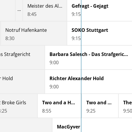
Meister des Alltags
Gefragt - Gejagt
8:45
9:15
Notruf Hafenkante
SOKO Stuttgart
8:30
9:15
as Strafgericht
Barbara Salesch - Das Strafgericht
9:00
r Hold
Richter Alexander Hold
9:00
2 Broke Girls
Two and a Half Men
Two and a Half Men
8:25
8:55
9:25
9:5
MacGyver