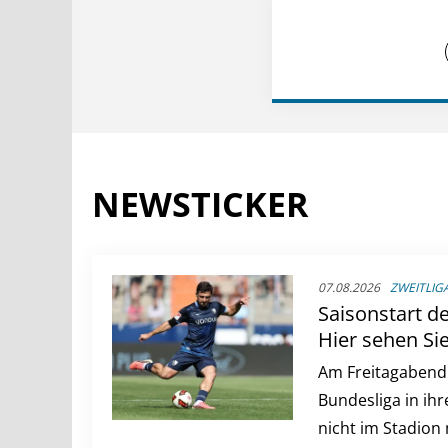
NEWSTICKER
07.08.2026
ZWEITLIGA
Saisonstart de
Hier sehen Si
weitere Spiele
Am Freitagabend s
Bundesliga in ihre
nicht im Stadion