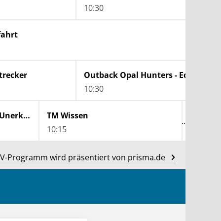
10:30
11:15
fahrt
trecker
Outback Opal Hunters - Edelsteinjagd in Australien
10:30
Ancient Aliens - Unerklärliche Phänomene
TM Wissen
10:15
11:15
V-Programm wird präsentiert von prisma.de