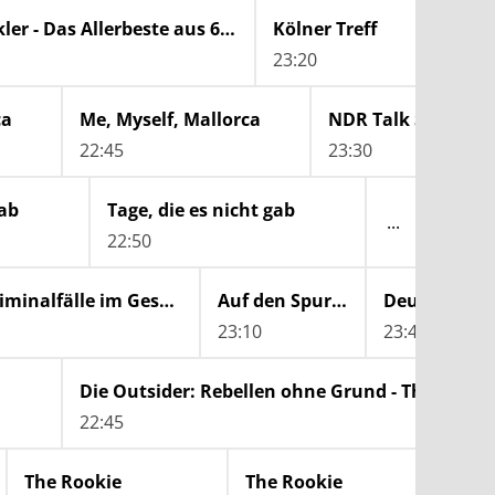
Wilfried Schmickler - Das Allerbeste aus 6 Soloprogrammen
Kölner Treff
23:20
ca
Me, Myself, Mallorca
NDR Talk Show
22:45
23:30
gab
Tage, die es nicht gab
22:50
23:50
Verurteilt! Echte Kriminalfälle im Gespräch
Auf den Spuren von Julias Mörder
Deutschrap 
23:10
23:40
Die Outsider: Rebellen ohne Grund - The Compl
22:45
The Rookie
The Rookie
Th