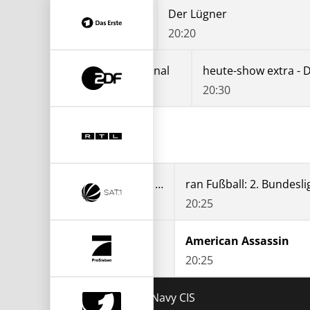
Tagesthemen
Der Lügner
19:45
20:20
zig
heute journal
heute-show extra - 
20:00
20:30
ran Fußball: 2. Bundesliga Eröffnungsspiel VfL Bochum - Hertha BSC - 1. Halbzeit
20:25
American Assassin
20:25
rigins
Navy CIS