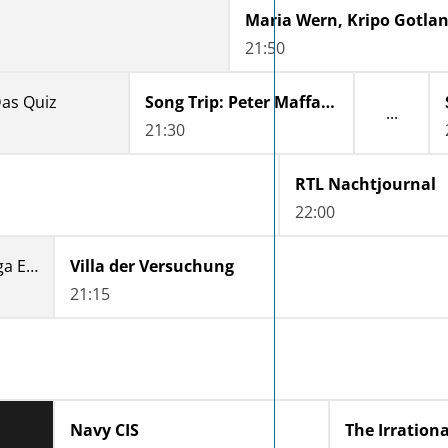
Maria Wern, Kripo Gotlan
21:50
Das Quiz
Song Trip: Peter Maffay x Nashville
21:30
RTL Nachtjournal
22:00
ran Fußball: 2. Bundesliga Eröffnungsspiel VfL Bochum - Hertha BSC - Highlights
Villa der Versuchung
21:15
Navy CIS
The Irrationa