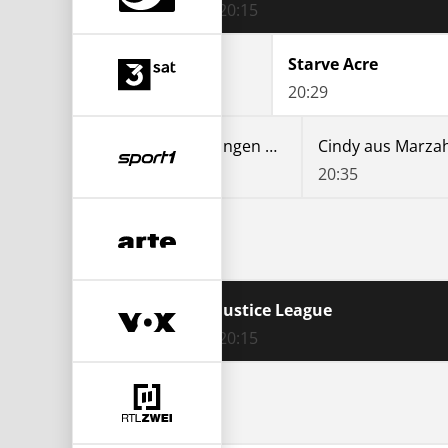
20:15
ZIB 2
Starve Acre
20:00
20:29
Cindy aus Marzahn & die jungen Wilden
19:35
20:35
Mord im Mittsommer
19:40
Justice League
20:15