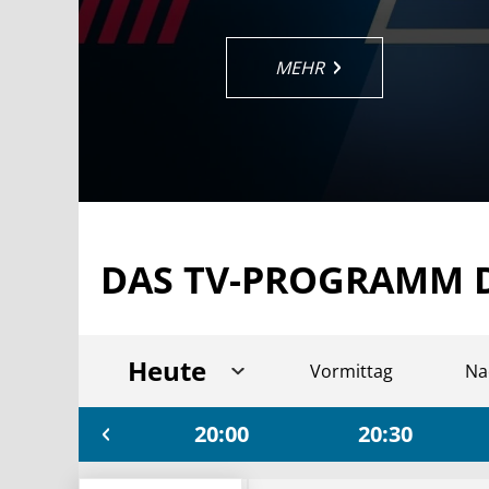
MEHR
MEHR
MEHR
MEHR
MEHR
DAS TV-PROGRAMM 
Heute
Vormittag
Na
19:30
20:00
20:30