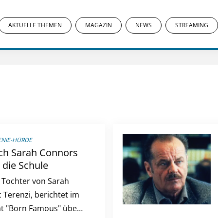
AKTUELLE THEMEN
MAGAZIN
NEWS
STREAMING
ENIE-HÜRDE
ch Sarah Connors
 die Schule
 Tochter von Sarah
Terenzi, berichtet im
t "Born Famous" über