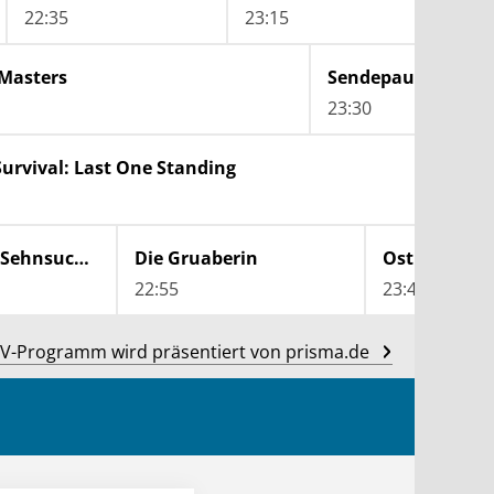
22:35
23:15
23:
Masters
Sendepause
23:30
urvival: Last One Standing
Sonne, Strand und Sehnsucht - Die Liebe der Österreicher zur Adria
Die Gruaberin
22:55
23:40
V-Programm wird präsentiert von prisma.de