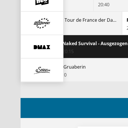
20:00
20:40
Radsport: Tour de France der Damen
20:01
Steel Buddies - Stahlharte Geschäfte
Naked Survival - Ausgezogen 
20:15
Sonne, Strand und Sehnsucht - Die Liebe der Österreicher zur Adria
Die Gruaberin
20:10