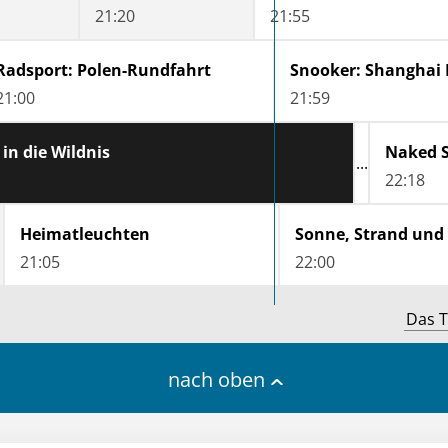
21:20
21:55
Radsport: Polen-Rundfahrt
Snooker: Shanghai 
21:00
21:59
in die Wildnis
Naked S
22:18
Heimatleuchten
21:05
22:00
Das T
nach oben