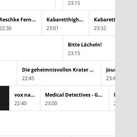
23:15
Reschke Fernsehen
Kabaretthighlights vom Donauinselfest
Kabaretthighlights vom Donauinselfest
22:30
23:01
23:32
Bitte Lächeln!
23:15
Die geheimnisvollen Krater der Arktis
Journal eine
22:45
23:40
vox nachrichten
Medical Detectives - Geheimnisse der Gerichtsmedizin
22:40
23:00
23:45