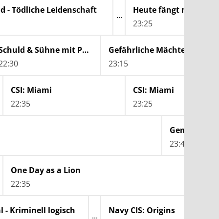
d - Tödliche Leidenschaft
Heute fängt mein neu
23:25
Schuld & Sühne mit Paulina Krasa
Gefährliche Mächte? Die großen Verschwörungstheorien
22:30
23:15
CSI: Miami
CSI: Miami
22:35
23:25
Genial dane
23:40
One Day as a Lion
22:35
l - Kriminell logisch
Navy CIS: Origins