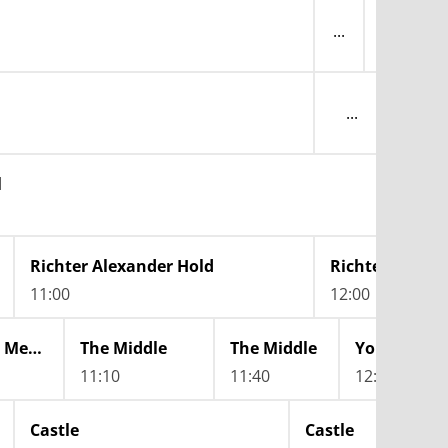
WaPo Bo
12:10
Die 
12:15
l
Richter Alexander Hold
Richter Alexan
11:00
12:00
How I Met Your Mother
The Middle
The Middle
11:10
11:40
12:05
Castle
Castle