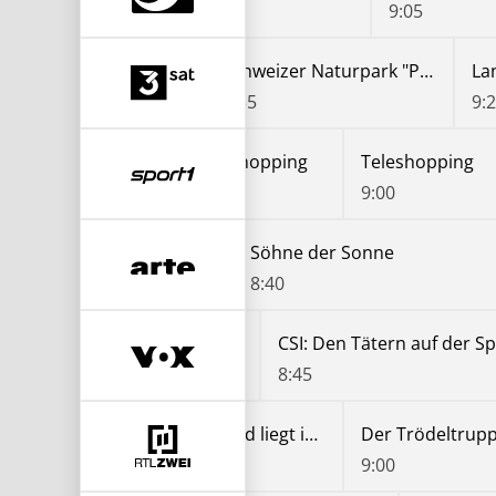
8:10
9:05
rte - Alentejo
Schweizer Naturpark "Pfyn-Finges" - Rendez-vous im Park
8:35
9:
Teleshopping
Teleshopping
Teleshopping
8:00
8:30
9:00
 der Sonne
Söhne der Sonne
8:40
: Den Tätern auf der Spur
CSI: Den Tätern auf der S
0
8:45
Der Trödeltrupp - Das Geld liegt im Keller
8:00
9:00