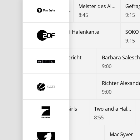
Morden im Norden
Meister des Alltags
Gefrag
7:55
8:45
9:15
Notruf Hafenkante
SOKO 
8:30
9:15
Ulrich Wetzel - Das Strafgericht
Barbara Salesch 
8:00
9:00
Richter Alexander Hold
Richter Alexand
8:00
9:00
Young Sheldon
2 Broke Girls
Two and a Half Men
8:00
8:25
8:55
Navy CIS
MacGyver