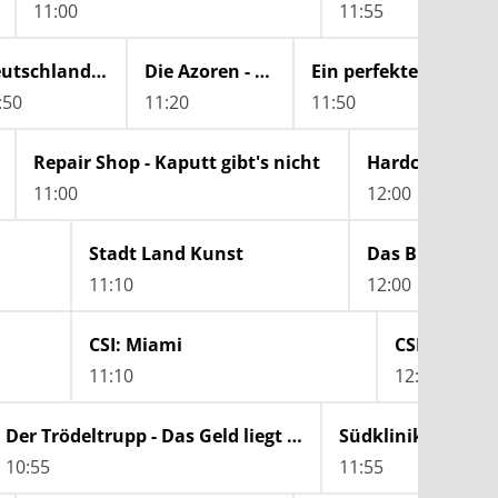
11:00
11:55
Deutschland, wann bin ich genug?
Die Azoren - Grünes Inselparadies
Ein perfekter Planet: Vulkane
:50
11:20
11:50
Repair Shop - Kaputt gibt's nicht
Hardcore Pawn Chicago
11:00
12:00
Stadt Land Kunst
Das Biest mus
11:10
12:00
CSI: Miami
CSI: Miami
11:10
12:05
Der Trödeltrupp - Das Geld liegt im Keller
Südklinik am Rin
10:55
11:55