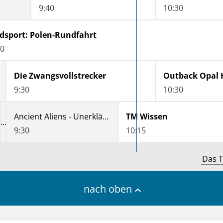
9:40
10:30
dsport: Polen-Rundfahrt
20
Die Zwangsvollstrecker
9:30
10:30
Ancient Aliens - Unerklärliche Phänomene
TM Wissen
9:30
10:15
Das T
nach oben