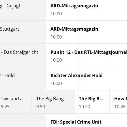
t - Gejagt
ARD-Mittagsmagazin
10:00
Stuttgart
ARD-Mittagsmagazin
10:00
- Das Strafgericht
Punkt 12 - Das RTL-Mittagsjourna
10:00
er Hold
Richter Alexander Hold
10:00
Two and a Half Men
The Big Bang Theory
The Big Bang Theory
9:25
9:50
10:20
10:45
FBI: Special Crime Unit