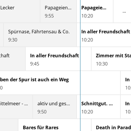
 Lecker
Papageien, Palmen & Co.
Papageien, Palmen & Co.
9:55
10:20
Spürnase, Fährtensau & Co.
In aller Freundschaft
9:30
10:20
chaft
In aller Freundschaft
Zimmer mit Sta
9:45
10:30
ben der Spur ist auch ein Weg
20
10
Expedition Mittelmeer - Der Westen
aktiv und gesund
Schnittgut. Alles aus dem Garten
In
9:50
10:20
10
Bares für Rares
Death in Parad