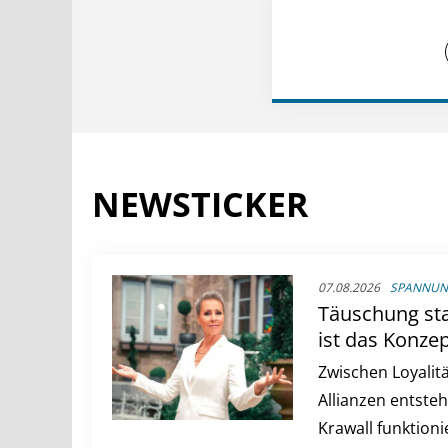
NEWSTICKER
07.08.2026
SPANNUNG
Täuschung sta
ist das Konzep
Verräter"
Zwischen Loyalitä
Allianzen entsteh
Krawall funktioni