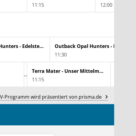
11:15
12:00
Outback Opal Hunters - Edelsteinjagd in Australien
Outback Opal Hunters - Edelsteinjagd in Australien
11:30
Terra Mater - Unser Mittelmeer
Ostrows
11:15
12:10
V-Programm wird präsentiert von prisma.de