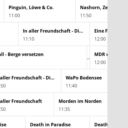
Pinguin, Löwe & Co.
Nashorn, Zebra & Co.
Hu
11:00
11:50
12
In aller Freundschaft - Die jungen Ärzte
Eine Frau kämpft gegen Plastik im Meer
11:10
12:00
ll - Berge versetzen
MDR um 2
12:00
In aller Freundschaft - Die jungen Ärzte
WaPo Bodensee
:50
11:40
 aller Freundschaft
Morden im Norden
:50
11:35
ise
Death in Paradise
Death in Parad