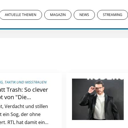
AKTUELLE THEMEN
MAGAZIN
NEWS
STREAMING
, TAKTIK UND MISSTRAUEN
tt Trash: So clever
t von "Die
t, Verdacht und stillen
t ein Sog, der ohne
ert. RTL hat damit ein