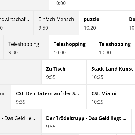
10:00
Landwirtschaft trotz allem - Aufbruch ins harte Bauernleben
Einfach Mensch
puzzle
20
9:50
10:20
10
Teleshopping
Teleshopping
Teleshopping
9:30
10:00
10:30
Zu Tisch
Stadt Land Kunst
9:55
10:25
pur
CSI: Den Tätern auf der Spur
CSI: Miami
9:35
10:25
Der Trödeltrupp - Das Geld liegt im Keller
Der Trödeltrupp - Das Geld liegt im Keller
9:55