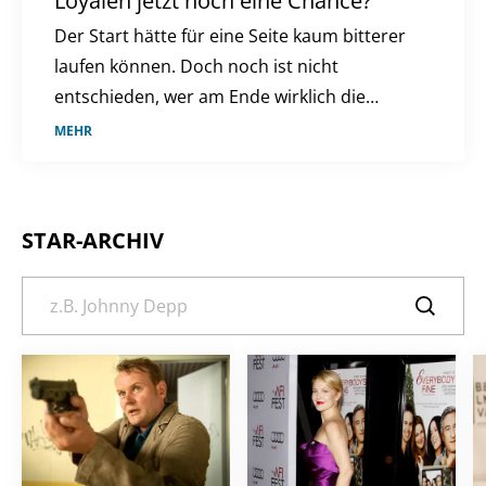
Loyalen jetzt noch eine Chance?
Der Start hätte für eine Seite kaum bitterer
laufen können. Doch noch ist nicht
entschieden, wer am Ende wirklich die
Kontrolle behält.
MEHR
STAR-ARCHIV