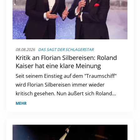
08.08.2026
DAS SAGT DER SCHLAGERSTAR
Kritik an Florian Silbereisen: Roland
Kaiser hat eine klare Meinung
Seit seinem Einstieg auf dem "Traumschiff"
wird Florian Silbereisen immer wieder
kritisch gesehen. Nun äußert sich Roland
Kaiser zur Debatte um den ZDF-Kapitän.
MEHR