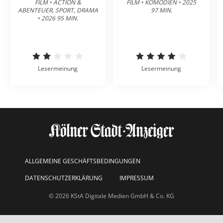
FILM • ACTION &
FILM • KOMÖDIEN • 2025
ABENTEUER, SPORT, DRAMA
97 MIN.
• 2026 95 MIN.
Lesermeinung
Lesermeinung
ALLGEMEINE GESCHÄFTSBEDINGUNGEN
DATENSCHUTZERKLÄRUNG
IMPRESSUM
© 2026 KStA Digitale Medien GmbH & Co. KG