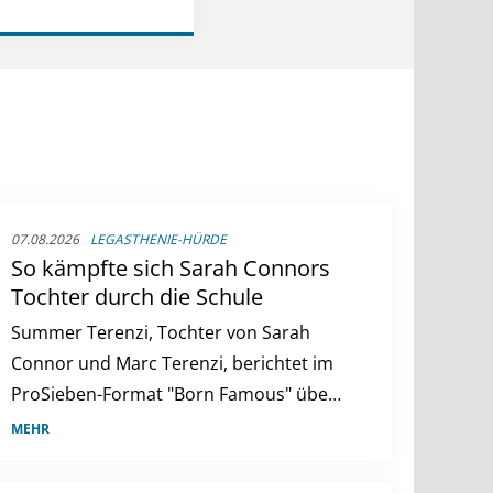
07.08.2026
LEGASTHENIE-HÜRDE
So kämpfte sich Sarah Connors
Tochter durch die Schule
Summer Terenzi, Tochter von Sarah
Connor und Marc Terenzi, berichtet im
ProSieben-Format "Born Famous" über
ihre Herausforderungen in der Schule
MEHR
aufgrund von Legasthenie und ihren
erfolgreichen Schulabschluss.