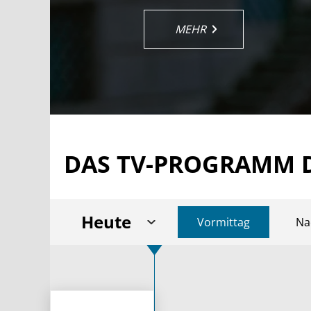
MEHR
MEHR
MEHR
MEHR
MEHR
MEHR
DAS TV-PROGRAMM 
Heute
Vormittag
Na