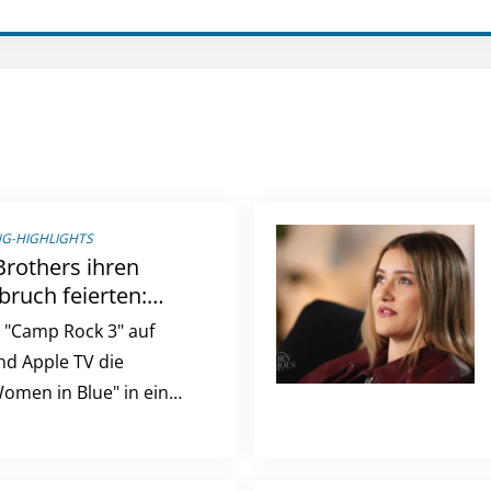
G-HIGHLIGHTS
Brothers ihren
ruch feierten:
Streaming-Tipps
t "Camp Rock 3" auf
nd Apple TV die
Women in Blue" in eine
hickt. Welche
ights die kommende
thält, verrät die