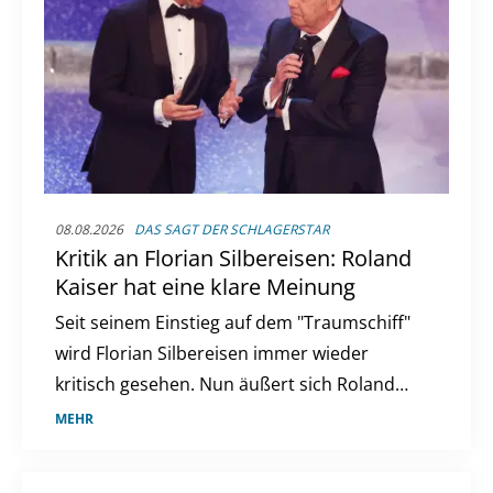
08.08.2026
DAS SAGT DER SCHLAGERSTAR
Kritik an Florian Silbereisen: Roland
Kaiser hat eine klare Meinung
Seit seinem Einstieg auf dem "Traumschiff"
wird Florian Silbereisen immer wieder
kritisch gesehen. Nun äußert sich Roland
Kaiser zur Debatte um den ZDF-Kapitän.
MEHR