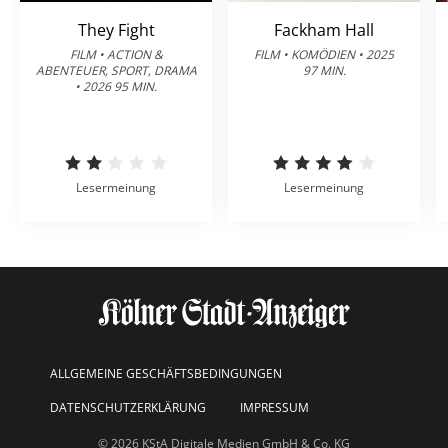
They Fight
Fackham Hall
FILM • ACTION &
FILM • KOMÖDIEN • 2025
ABENTEUER, SPORT, DRAMA
97 MIN.
• 2026 95 MIN.
Lesermeinung
Lesermeinung
ALLGEMEINE GESCHÄFTSBEDINGUNGEN
DATENSCHUTZERKLÄRUNG
IMPRESSUM
© 2026 KStA Digitale Medien GmbH & Co. KG