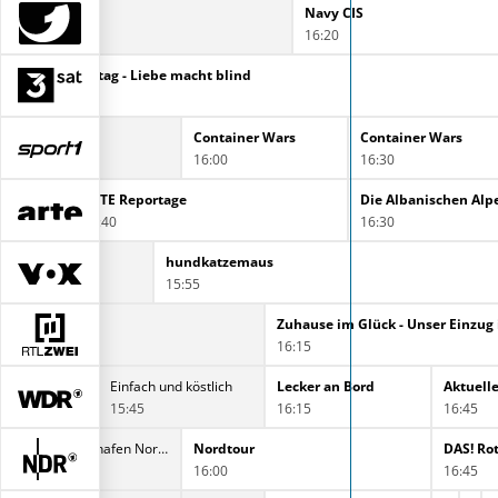
Navy CIS
Navy CIS
15:25
16:20
Klara Sonntag - Liebe macht blind
15:30
Container Wars
Container Wars
16:00
16:30
ARTE Reportage
15:40
16:30
hundkatzemaus
15:55
Zuhause im Glück - Unser Einzug
16:15
Einfach und köstlich
Lecker an Bord
Aktuell
15:45
16:15
16:45
Nordseereport - Urlaubshafen Norddeich
Nordtour
DAS! Ro
16:00
16:45