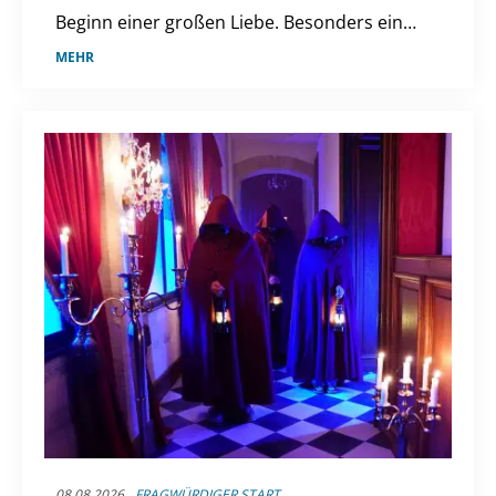
Beginn einer großen Liebe. Besonders ein
Moment blieb ihm bis heute im Herzen.
MEHR
08.08.2026
FRAGWÜRDIGER START