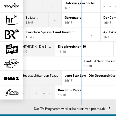
 Osten
Unterwegs in Sachsen-Anhalt
16:15
 am Herd
So isst ...
Gartenzeit
15:45
16:15
16:45
Sommerwinde im Vinschgau
Zwischen Spessart und Karwendel
15:45
16:45
MAITHINK X - Die Show
Die glorreichen 10
15:40
16:10
Trail: GT World Serie
16:30
 Star Law - Die Gesetzeshüter von Texas
Lone Star Law - Die Gesetzeshüte
0
16:15
Bares für Rares
16:10
Das TV-Programm wird präsentiert von prisma.de