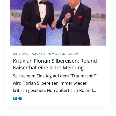
08.08.2026
DAS SAGT DER SCHLAGERSTAR
Kritik an Florian Silbereisen: Roland
Kaiser hat eine klare Meinung
Seit seinem Einstieg auf dem "Traumschiff"
wird Florian Silbereisen immer wieder
kritisch gesehen. Nun äußert sich Roland
Kaiser zur Debatte um den ZDF-Kapitän.
MEHR