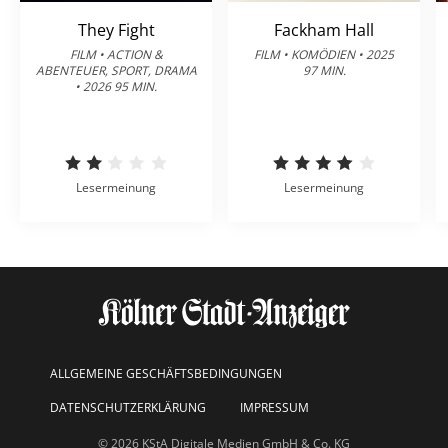
They Fight
Fackham Hall
FILM • ACTION &
FILM • KOMÖDIEN • 2025
ABENTEUER, SPORT, DRAMA
97 MIN.
• 2026 95 MIN.
Lesermeinung
Lesermeinung
ALLGEMEINE GESCHÄFTSBEDINGUNGEN
DATENSCHUTZERKLÄRUNG
IMPRESSUM
© 2026 KStA Digitale Medien GmbH & Co. KG