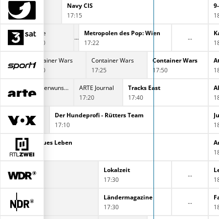
Navy CIS
9
17:15
1
heute
Metropolen des Pop: Wien
K
17:00
17:22
1
Container Wars
Container Wars
Container Wars
A
17:00
17:25
17:50
1
Die Albanischen Alpen - In den verwunschenen Bergen
ARTE Journal
Tracks East
A
17:20
17:40
1
Der Hundeprofi - Rütters Team
J
17:10
1
inzug in ein neues Leben
A
1
tuelle Stunde
Lokalzeit
L
:45
17:30
1
S! Rote Sofa
Ländermagazine
F
:45
17:30
1