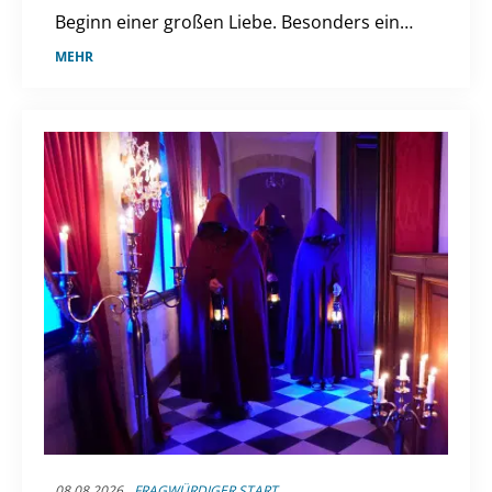
Beginn einer großen Liebe. Besonders ein
Moment blieb ihm bis heute im Herzen.
MEHR
08.08.2026
FRAGWÜRDIGER START