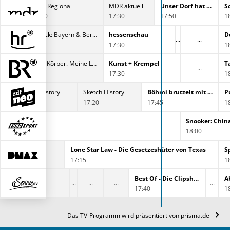
MDR Regional
MDR aktuell
Unser Dorf hat Wochenende
S
17:00
17:30
17:50
1
Der Camping-Check: Bayern & Berge
hessenschau
D
:45
17:30
1
ARD Wissen: Mein Körper. Meine Limits.
Kunst + Krempel
T
:45
17:30
1
Sketch History
Sketch History
Böhmi brutzelt mit Laura Larsson
P
16:55
17:20
17:45
1
 Series
Snooker: Chin
18:00
shüter von Texas
Lone Star Law - Die Gesetzeshüter von Texas
S
17:15
1
Best Of - Die Clipshow mit Imke & Senad
A
17:40
1
Das TV-Programm wird präsentiert von prisma.de