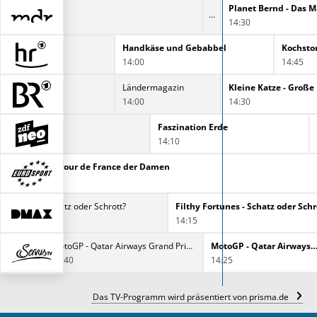
14:30
. Mertens
Handkäse und Gebabbel
14:00
14:45
Ländermagazin
Kleine Katze - Große 
14:00
14:30
Faszination Erde
Faszination Erde
13:25
14:10
Radsport: Tour de France der Damen
13:30
y Fortunes - Schatz oder Schrott?
Filthy Fortunes - Schatz oder Schr
0
14:15
MotoGP - Qatar Airways Grand Prix von Großbritannien
MotoGP - Qatar Airways Grand Prix von Großbritannien
MotoGP - Qatar Airways Grand Prix von Großbrit
13:40
14:25
Das TV-Programm wird präsentiert von prisma.de