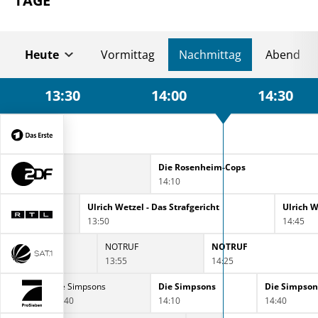
TAGE
Heute
Vormittag
Nachmittag
Abend
13:30
14:00
14:30
Sportschau
13:30
r Rares
Die Rosenheim-Cops
14:10
Ulrich Wetzel - Das Strafgericht
Ulrich W
13:50
14:45
NOTRUF
NOTRUF
13:55
14:25
Die Simpsons
Die Simpsons
Die Simpson
13:40
14:10
14:40