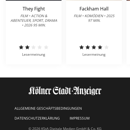
They Fight
Fackham Hall
FILM • ACTION &
FILM • KOMÖDIEN • 2025
ABENTEUER, SPORT, DRAMA
97 MIN.
• 2026 95 MIN.
Lesermeinung
Lesermeinung
ALLGEMEINE GESCHÄFTSBEDINGUNGEN
DATENSCHUTZERKLÄRUNG
IMPRESSUM
© 2026 KStA Digitale Medien GmbH & Co. KG