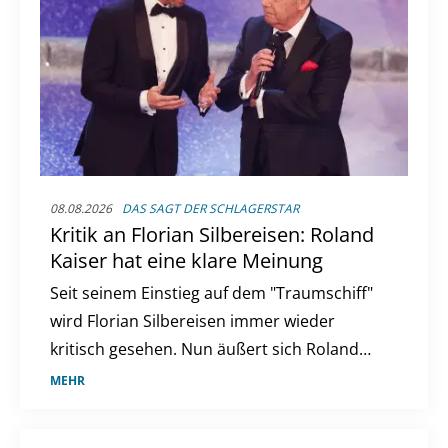
08.08.2026
DAS SAGT DER SCHLAGERSTAR
Kritik an Florian Silbereisen: Roland
Kaiser hat eine klare Meinung
Seit seinem Einstieg auf dem "Traumschiff"
wird Florian Silbereisen immer wieder
kritisch gesehen. Nun äußert sich Roland
Kaiser zur Debatte um den ZDF-Kapitän.
MEHR