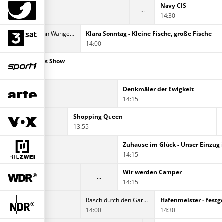
Navy CIS
Navy CIS
13:25
14:30
Die Inselbahn Wangerooge
Klara Sonntag - Kleine Fische, große Fische
13:30
14:00
Die SPORT1 Darts Show
Denkmäler der Ewigkeit
14:15
Shopping Queen
13:55
Zuhause im Glück - Unser Einzug 
14:15
Wir werden Camper
14:15
Rasch durch den Garten
14:00
14:30