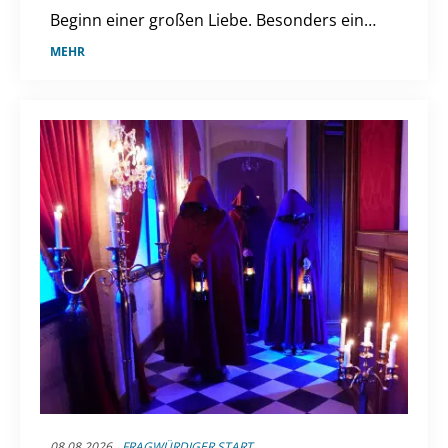
Beginn einer großen Liebe. Besonders ein
Moment blieb ihm bis heute im Herzen.
MEHR
08.08.2026
FRAGWÜRDIGER START