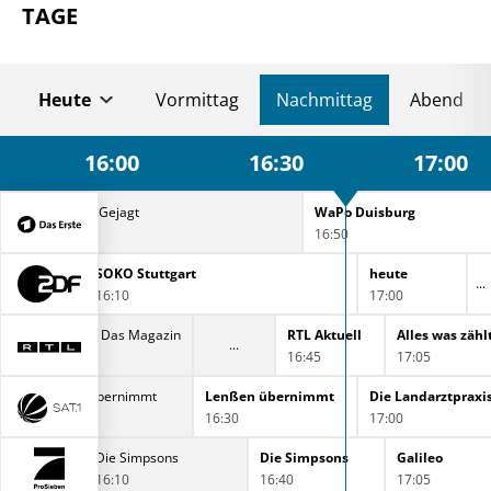
TAGE
Heute
Vormittag
Nachmittag
Abend
16:00
16:30
17:00
Gefragt - Gejagt
WaPo Duisburg
16:00
16:50
SOKO Stuttgart
heute
16:10
17:00
Explosiv - Das Magazin
RTL Aktuell
Alles was zähl
16:00
16:45
17:05
NOTRUF / oder SAT.1 Regional-Magazine
Lenßen übernimmt
Lenßen übernimmt
16:00
16:30
17:00
Die Simpsons
Die Simpsons
Galileo
16:10
16:40
17:05