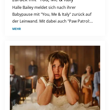
Halle Bailey meldet sich nach ihrer
Babypause mit "You, Me & Italy" zurück auf
der Leinwand. Mit dabei auch "Paw Patrol:
Der Dino Film" und "Nightborn". Ein
MEHR
Kinowochenende voller Abenteuer und
Romantik ab dem 6. August.