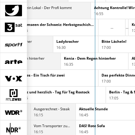
Mein Lokal, Dein Lokal - Der Profi kommt
Achtung Kontrolle! W
15:55
16:55
Traumseen der Schweiz: Sommergeschichten am Wasser
Traumseen der Schweiz: Herbstgeschichten am Wasser
16:05
1
Hausmeister Krause - Ordnung muss sein
Ladykracher
Ladykracher
Bitte Lächeln!
16:00
16:30
17:00
nia - Dem Regen hinterher
Kenia - Dem Regen hinterher
A
:50
16:35
1
First Dates - Ein Tisch für zwei
Das perfekte Dinn
16:00
17:00
Hartz und herzlich - Tag für Tag Rostock
Berlin - Tag &
16:05
17:05
Ausgerechnet - Steak
Aktuelle Stunde
16:15
16:45
Vom Transporter zum Camper
DAS! Rote Sofa
16:15
16:45