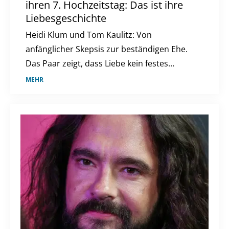
ihren 7. Hochzeitstag: Das ist ihre
Liebesgeschichte
Heidi Klum und Tom Kaulitz: Von
anfänglicher Skepsis zur beständigen Ehe.
Das Paar zeigt, dass Liebe kein festes
Tempo kennt und alle Zweifel überdauern
MEHR
kann.