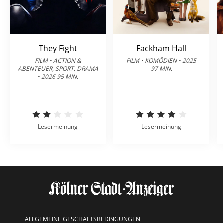
They Fight
Fackham Hall
FILM • ACTION &
FILM • KOMÖDIEN • 2025
ABENTEUER, SPORT, DRAMA
97 MIN.
• 2026 95 MIN.
Lesermeinung
Lesermeinung
ALLGEMEINE GESCHÄFTSBEDINGUNGEN