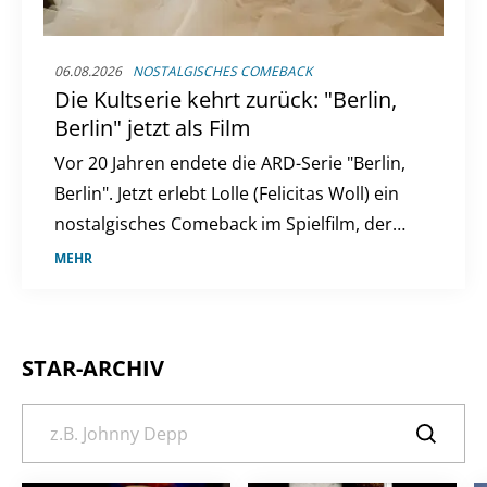
06.08.2026
NOSTALGISCHES COMEBACK
Die Kultserie kehrt zurück: "Berlin,
Berlin" jetzt als Film
Vor 20 Jahren endete die ARD-Serie "Berlin,
Berlin". Jetzt erlebt Lolle (Felicitas Woll) ein
nostalgisches Comeback im Spielfilm, der
die Fans erneut in ihren Bann zieht.
MEHR
STAR-ARCHIV