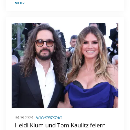
Geburtstag der Schauspielerin stellt sich die
MEHR
Frage: Was macht der ehemalige Serienstar
nach dem Ende ihrer großen TV-Karriere?
06.08.2026
HOCHZEITSTAG
Heidi Klum und Tom Kaulitz feiern