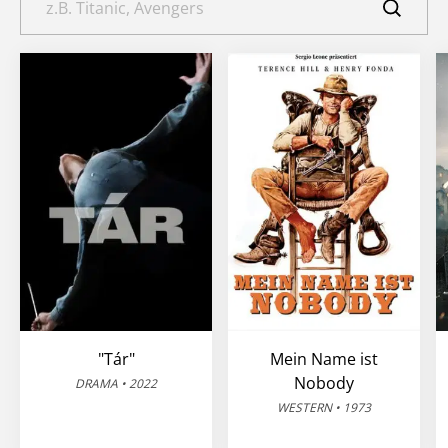
"Tár"
Mein Name ist
Nobody
DRAMA • 2022
WESTERN • 1973