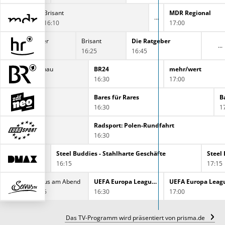
tuell
Brisant
MDR Regional
16:10
17:00
maintower
Brisant
Die Ratgeber
16:00
16:25
16:45
l
Abendschau
BR24
mehr/wert
16:00
16:30
17:00
its
Bares für Rares
B
:50
16:30
1
Radsport: Polen-Rundfahrt
16:30
Border Control: Schwedens Grenzschützer
Steel Buddies - Stahlharte Geschäfte
Steel
16:15
17:15
Servus am Abend
UEFA Europa League Qualifiers: FC Red Bull Salzburg - Pafos FC
UEFA Europa League
16:05
16:30
17:00
Das TV-Programm wird präsentiert von prisma.de