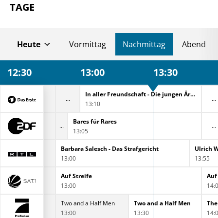
TAGE
Heute
Vormittag
Nachmittag
Abend
12:30
13:00
13:30
In aller Freundschaft - Die jungen Ärzte
13:10
ht
Bares für Rares
13:05
Barbara Salesch - Das Strafgericht
Ulrich W
13:00
13:55
Auf Streife
Auf
13:00
14:
2 Broke Girls
Two and a Half Men
Two and a Half Men
The
12:35
13:00
13:30
14: