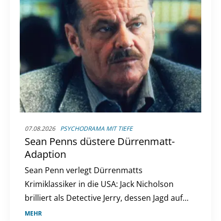
07.08.2026
PSYCHODRAMA MIT TIEFE
Sean Penns düstere Dürrenmatt-
Adaption
Sean Penn verlegt Dürrenmatts
Krimiklassiker in die USA: Jack Nicholson
brilliert als Detective Jerry, dessen Jagd auf
einen Serienmörder zur Obsession wird. Ein
MEHR