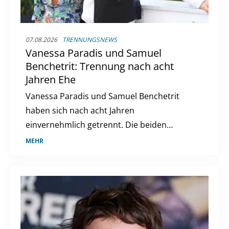
07.08.2026
TRENNUNGSNEWS
Vanessa Paradis und Samuel
Benchetrit: Trennung nach acht
Jahren Ehe
Vanessa Paradis und Samuel Benchetrit
haben sich nach acht Jahren
einvernehmlich getrennt. Die beiden
lernten sich 2016 kennen und heirateten
MEHR
2018. Ein Statement ihres Managements
bestätigt die Trennung.