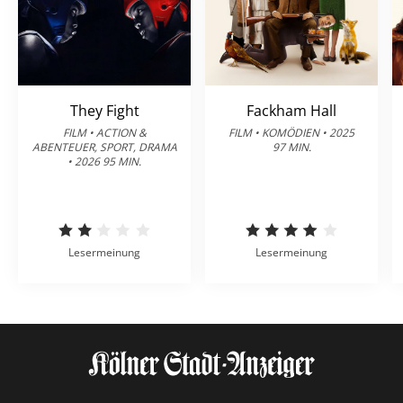
They Fight
Fackham Hall
FILM • ACTION &
FILM • KOMÖDIEN • 2025
ABENTEUER, SPORT, DRAMA
97 MIN.
• 2026 95 MIN.
Lesermeinung
Lesermeinung