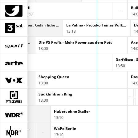
Bull
Bul
12:50
14:
Inselwelt Philippinen: Gefährliche Vulkane auf Luzon
La Palma - Protokoll eines Vulkanausbruchs
De
12:34
13:18
14
Hardcore Pawn Chicago
Die PS Profis - Mehr Power aus dem Pott
Axel
0
13:00
14:
Dorfdisco -
13:50
Shopping Queen
Das
13:00
14:
Südklinik am Ring
13:00
taller
Hubert ohne Staller
13:10
Tauchabenteuer Ostsee
WaPo Berlin
0
13:10