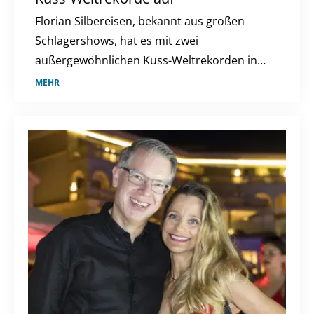
Florian Silbereisen, bekannt aus großen
Schlagershows, hat es mit zwei
außergewöhnlichen Kuss-Weltrekorden ins
"Guinness-Buch der Rekorde" geschafft. Wir
MEHR
haben die Details im Überblick.