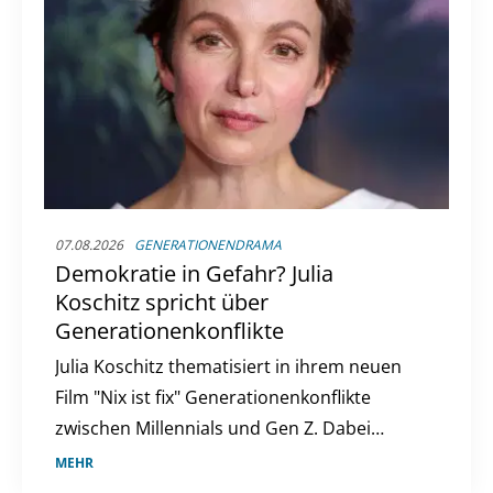
07.08.2026
GENERATIONENDRAMA
Demokratie in Gefahr? Julia
Koschitz spricht über
Generationenkonflikte
Julia Koschitz thematisiert in ihrem neuen
Film "Nix ist fix" Generationenkonflikte
zwischen Millennials und Gen Z. Dabei
werden aktuelle gesellschaftliche und
MEHR
politische Themen aufgegriffen.