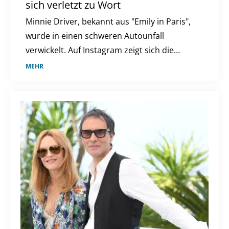
sich verletzt zu Wort
Minnie Driver, bekannt aus "Emily in Paris",
wurde in einen schweren Autounfall
verwickelt. Auf Instagram zeigt sich die
Schauspielerin mit einer Halskrause und
MEHR
berichtet von dem Vorfall, der sich in
Frankreich ereignete.