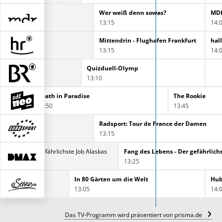
Tiger & Co.
Wer weiß denn sowas?
MDR
13:15
14:
nd Staller
Mittendrin - Flughafen Frankfurt
hal
13:15
14:
ß denn sowas?
Quizduell-Olymp
13:10
Death in Paradise
The Rookie
12:50
13:45
Radsport: Tour de France der Damen
13:15
 Lebens - Der gefährlichste Job Alaskas
13:25
rmann
In 80 Gärten um die Welt
Hub
13:05
14:
Das TV-Programm wird präsentiert von prisma.de