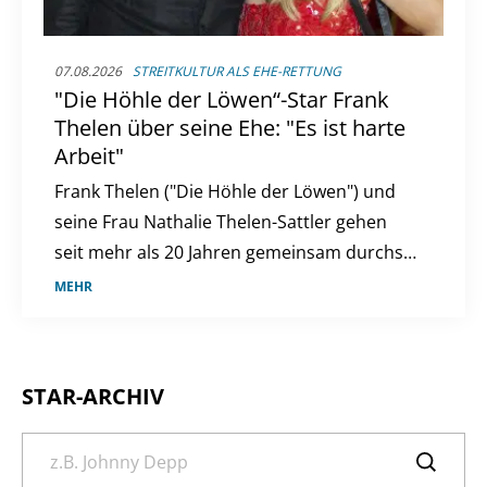
07.08.2026
STREITKULTUR ALS EHE-RETTUNG
"Die Höhle der Löwen“-Star Frank
Thelen über seine Ehe: "Es ist harte
Arbeit"
Frank Thelen ("Die Höhle der Löwen") und
seine Frau Nathalie Thelen-Sattler gehen
seit mehr als 20 Jahren gemeinsam durchs
Leben. Nun verrät der Unternehmer,
MEHR
worauf es für ihn in einer langfristigen
Beziehung ankommt. Romantische
Vorstellungen spielen dabei offenbar eine
STAR-ARCHIV
eher kleine Rolle.