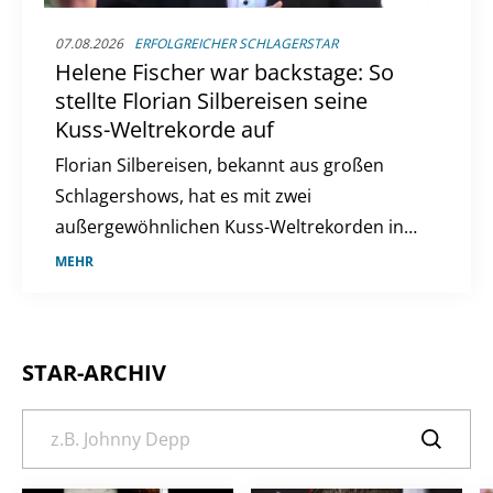
07.08.2026
ERFOLGREICHER SCHLAGERSTAR
Helene Fischer war backstage: So
stellte Florian Silbereisen seine
Kuss-Weltrekorde auf
Florian Silbereisen, bekannt aus großen
Schlagershows, hat es mit zwei
außergewöhnlichen Kuss-Weltrekorden ins
"Guinness-Buch der Rekorde" geschafft. Wir
MEHR
haben die Details im Überblick.
STAR-ARCHIV