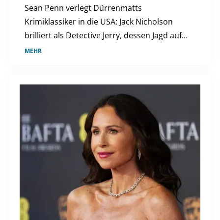
Sean Penn verlegt Dürrenmatts
Krimiklassiker in die USA: Jack Nicholson
brilliert als Detective Jerry, dessen Jagd auf
einen Serienmörder zur Obsession wird. Ein
MEHR
düsteres Psychodrama, das tief in die
Seelenqualen des Ermittlers eintaucht.