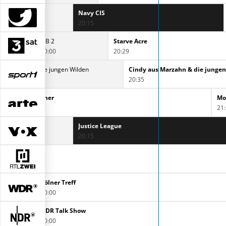
Navy CIS
20:15
ZIB 2
Starve Acre
20:00
20:29
us Marzahn & die jungen Wilden
Cindy aus Marzahn & die junge
20:35
rd im Mittsommer
Mo
40
21
Justice League
20:15
Kölner Treff
20:00
NDR Talk Show
20:00