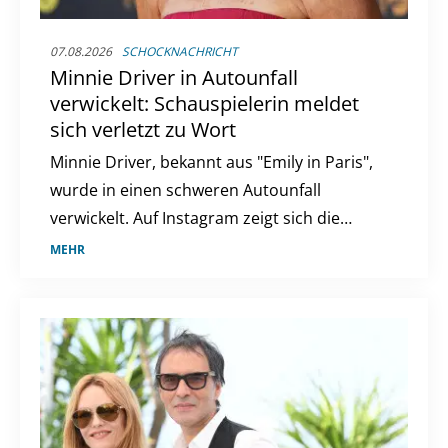
07.08.2026
SCHOCKNACHRICHT
Minnie Driver in Autounfall
verwickelt: Schauspielerin meldet
sich verletzt zu Wort
Minnie Driver, bekannt aus "Emily in Paris",
wurde in einen schweren Autounfall
verwickelt. Auf Instagram zeigt sich die
Schauspielerin mit einer Halskrause und
MEHR
berichtet von dem Vorfall, der sich in
Frankreich ereignete.