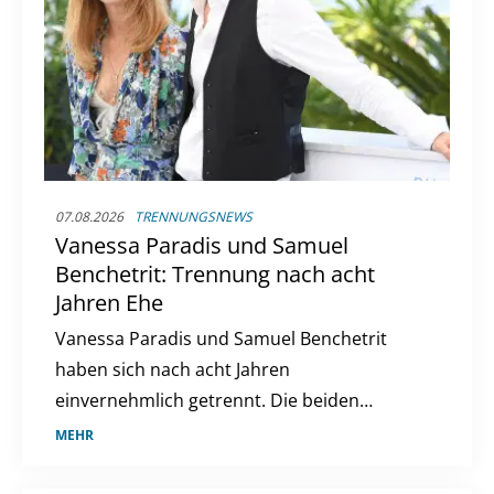
07.08.2026
TRENNUNGSNEWS
Vanessa Paradis und Samuel
Benchetrit: Trennung nach acht
Jahren Ehe
Vanessa Paradis und Samuel Benchetrit
haben sich nach acht Jahren
einvernehmlich getrennt. Die beiden
lernten sich 2016 kennen und heirateten
MEHR
2018. Ein Statement ihres Managements
bestätigt die Trennung.