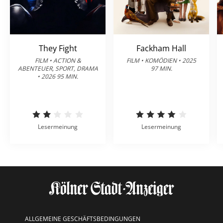
They Fight
Fackham Hall
FILM • ACTION &
FILM • KOMÖDIEN • 2025
ABENTEUER, SPORT, DRAMA
97 MIN.
• 2026 95 MIN.
Lesermeinung
Lesermeinung
ALLGEMEINE GESCHÄFTSBEDINGUNGEN