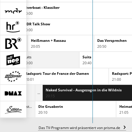
Riverboat - Klassiker
20:00
NDR Talk Show
20:00
Heißmann + Rassau
Das Versprechen
20:05
20:50
Suits
Suits
20:00
20:40
Radsport: Tour de France der Damen
Radsport: 
20:01
21:00
e Geschäfte
Naked Survival - Ausgezogen in die Wildnis
20:15
Sonne, Strand und Sehnsucht - Die Liebe der Österreicher zur Adria
Die Gruaberin
Heimat
20:10
21:05
Das TV-Programm wird präsentiert von prisma.de