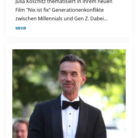
Julia Koschitz thematisiert in ihrem neuen
Film "Nix ist fix" Generationenkonflikte
zwischen Millennials und Gen Z. Dabei
werden aktuelle gesellschaftliche und
MEHR
politische Themen aufgegriffen.