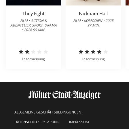
They Fight
Fackham Hall
FILM • ACTION &
FILM • KOMÖDIEN • 2025
ABENTEUER, SPORT, DRAMA
97 MIN.
• 2026 95 MIN.
Lesermeinung
Lesermeinung
ALLGEMEINE GESCHÄFTSBEDINGUNGEN
DATENSCHUTZERKLÄRUNG
IMPRESSUM