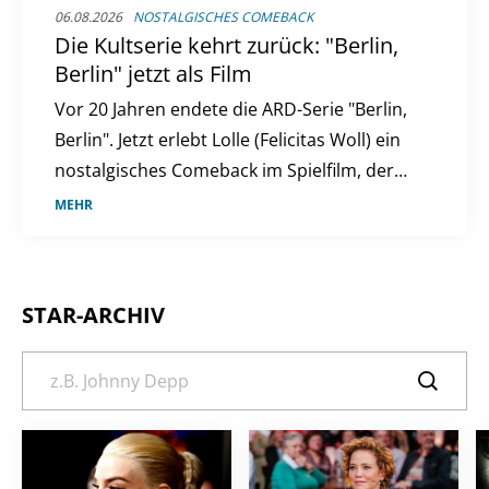
06.08.2026
NOSTALGISCHES COMEBACK
Die Kultserie kehrt zurück: "Berlin,
Berlin" jetzt als Film
Vor 20 Jahren endete die ARD-Serie "Berlin,
Berlin". Jetzt erlebt Lolle (Felicitas Woll) ein
nostalgisches Comeback im Spielfilm, der
die Fans erneut in ihren Bann zieht.
MEHR
STAR-ARCHIV