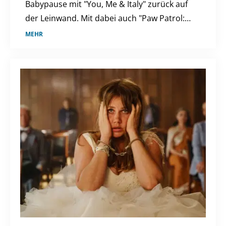
Babypause mit "You, Me & Italy" zurück auf
der Leinwand. Mit dabei auch "Paw Patrol:
Der Dino Film" und "Nightborn". Ein
MEHR
Kinowochenende voller Abenteuer und
Romantik ab dem 6. August.