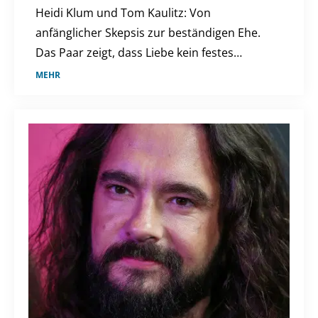
Heidi Klum und Tom Kaulitz: Von
anfänglicher Skepsis zur beständigen Ehe.
Das Paar zeigt, dass Liebe kein festes
Tempo kennt und alle Zweifel überdauern
MEHR
kann.