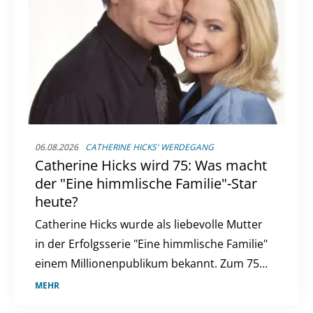
06.08.2026
CATHERINE HICKS' WERDEGANG
Catherine Hicks wird 75: Was macht
der "Eine himmlische Familie"-Star
heute?
Catherine Hicks wurde als liebevolle Mutter
in der Erfolgsserie "Eine himmlische Familie"
einem Millionenpublikum bekannt. Zum 75.
Geburtstag der Schauspielerin stellt sich die
MEHR
Frage: Was macht der ehemalige Serienstar