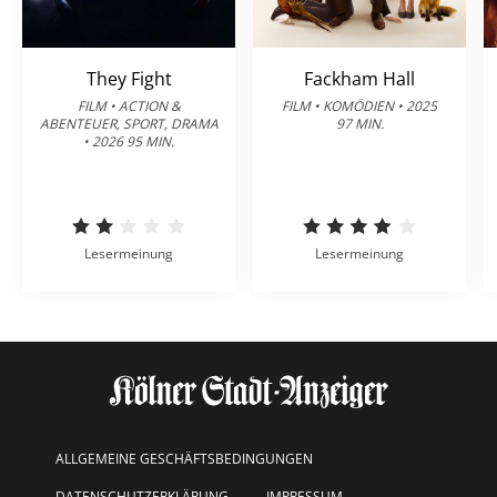
They Fight
Fackham Hall
FILM • ACTION &
FILM • KOMÖDIEN • 2025
ABENTEUER, SPORT, DRAMA
97 MIN.
• 2026 95 MIN.
Lesermeinung
Lesermeinung
ALLGEMEINE GESCHÄFTSBEDINGUNGEN
DATENSCHUTZERKLÄRUNG
IMPRESSUM