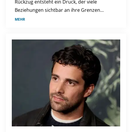
Rückzug entsteht ein Druck, der viele
Beziehungen sichtbar an ihre Grenzen
bringt.
MEHR