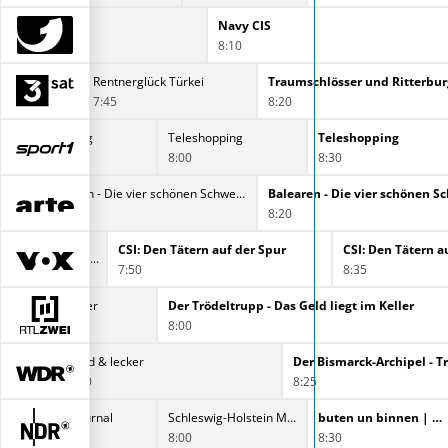
Navy CIS
8:10
Kunst für die Ewigkeit: Edward Hopper
Rentnerglück Türkei
7:45
8:20
Teleshopping
Teleshopping
Teleshopping
7:30
8:00
8:30
Balearen - Die vier schönen Schwestern
Balearen - Die vier schönen Schwestern
7:35
8:20
r
CSI: Den Tätern auf der Spur
CSI: Den Tätern a
7:50
8:35
ld liegt im Keller
Der Trödeltrupp - Das Geld liegt im Keller
8:00
Land & lecker
7:40
8:25
Hamburg Journal
Schleswig-Holstein Magazin
buten un binnen | regionalmagazin
7:30
8:00
8:30