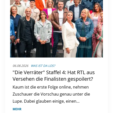
06.08.2026
WAS IST DA LOS?
"Die Verräter" Staffel 4: Hat RTL aus
Versehen die Finalisten gespoilert?
Kaum ist die erste Folge online, nehmen
Zuschauer die Vorschau genau unter die
Lupe. Dabei glauben einige, einen
entscheidenden Hinweis entdeckt zu haben.
MEHR