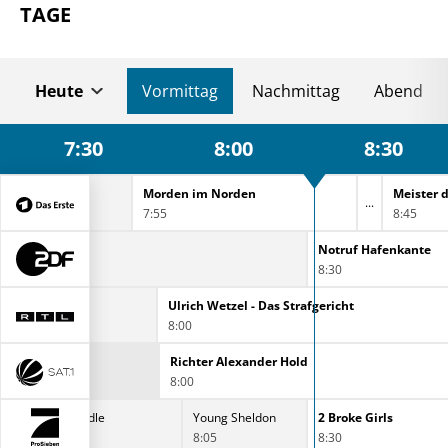
TAGE
Heute
Vormittag
Nachmittag
Abend
7:30
8:00
8:30
r
Morden im Norden
Meister d
7:55
8:45
ce täglich
Notruf Hafenkante
8:30
Unter uns
Ulrich Wetzel - Das Strafgericht
7:30
8:00
Richter Alexander Hold
8:00
The Middle
Young Sheldon
2 Broke Girls
7:35
8:05
8:30