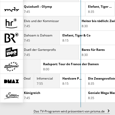
jungen Ärzte
Quizduell - Olymp
Elefant, Tiger & Co.
7:45
8:35
Elvis und der Kommissar
7:45
8:30
s Dahoam
Dahoam is Dahoam
Elefant, Tiger & Co
7:45
8:15
t
Duell der Gartenprofis
Bares für Rares
7:45
8:30
hrt
Radsport: Tour de France der Damen
8:00
: Der Traumauto-Deal
Infomercial
Hardcore Pawn - Das härteste Pfandhaus Detroits
Die Zwangsvollst
7:55
8:15
8:35
Königreich
Geniale Mega Ma
7:45
8:35
Das TV-Programm wird präsentiert von prisma.de