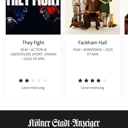
They Fight
Fackham Hall
FILM • ACTION &
FILM • KOMÖDIEN • 2025
ABENTEUER, SPORT, DRAMA
97 MIN.
• 2026 95 MIN.
Lesermeinung
Lesermeinung