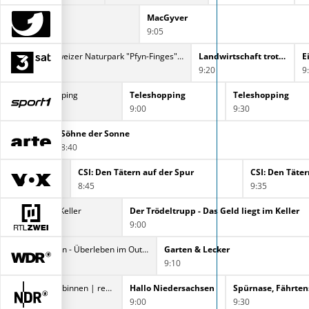
MacGyver
9:05
Schweizer Naturpark "Pfyn-Finges" - Rendez-vous im Park
Landwirtschaft trotz allem - Aufbruch ins harte Bauernleben
E
8:35
9:20
9
Teleshopping
Teleshopping
Teleshopping
8:30
9:00
9:30
Söhne der Sonne
8:40
CSI: Den Tätern auf der Spur
CSI: Den Täter
8:45
9:35
s Geld liegt im Keller
Der Trödeltrupp - Das Geld liegt im Keller
9:00
Westaustralien - Überleben im Outback
Garten & Lecker
8:25
9:10
Schleswig-Holstein Magazin
buten un binnen | regionalmagazin
Hallo Niedersachsen
Spürnase, Fährten
8:30
9:00
9:30