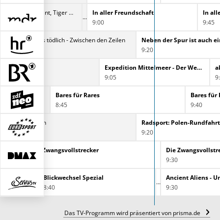
Elefant, Tiger & Co.
In aller Freundschaft
In al
8:35
9:00
9:45
Heiter bis tödlich - Zwischen den Zeilen
Neben der Spur ist auch e
8:30
9:20
t, Tiger & Co
Expedition Mittelmeer - Der Westen
a
9:05
9
fis
Bares für Rares
Bares für 
8:45
9:40
France der Damen
Radsport: Polen-Rundfahrt
9:20
Hardcore Pawn - Das härteste Pfandhaus Detroits
Die Zwangsvollstrecker
Die Zwangsvollstr
8:35
9:30
Blickwechsel Spezial
8:40
9:30
Das TV-Programm wird präsentiert von prisma.de