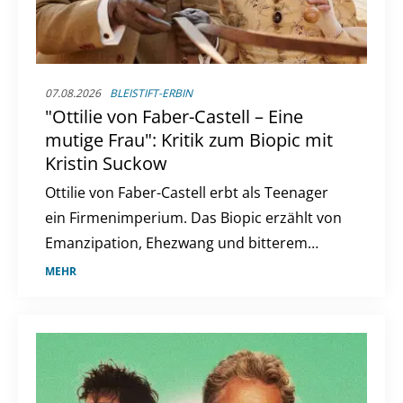
07.08.2026
BLEISTIFT-ERBIN
"Ottilie von Faber-Castell – Eine
mutige Frau": Kritik zum Biopic mit
Kristin Suckow
Ottilie von Faber-Castell erbt als Teenager
ein Firmenimperium. Das Biopic erzählt von
Emanzipation, Ehezwang und bitterem
Scheitern.
MEHR