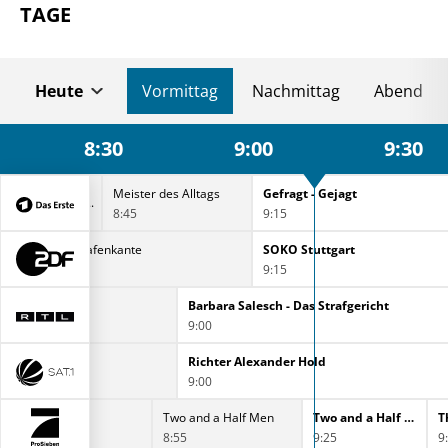
TAGE
Heute
Vormittag
Nachmittag
Abend
8:30
9:00
9:30
Meister des Alltags
Gefragt - Gejagt
8:45
9:15
Notruf Hafenkante
SOKO Stuttgart
8:30
9:15
Strafgericht
Barbara Salesch - Das Strafgericht
9:00
Hold
Richter Alexander Hold
9:00
2 Broke Girls
Two and a Half Men
Two and a Half Men
T
8:25
8:55
9:25
9