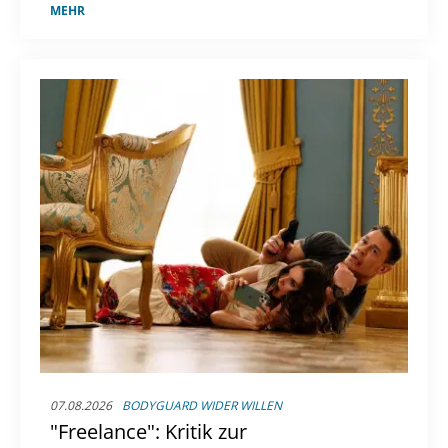
Free-TV live verfolgen. Bei diesen TV-
MEHR
Sendern gibt es Zweitliga-Fußball zu sehen.
07.08.2026
BODYGUARD WIDER WILLEN
"Freelance": Kritik zur