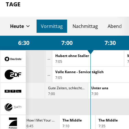
TAGE
Heute
Vormittag
Nachmittag
Abend
6:30
7:00
7:30
Hubert ohne Staller
7:05
7
Volle Kanne - Service täglich
7:05
Gute Zeiten, schlechte Zeiten
Unter uns
7:00
7:30
ons
How I Met Your Mother
The Middle
The Middle
6:45
7:10
7:35