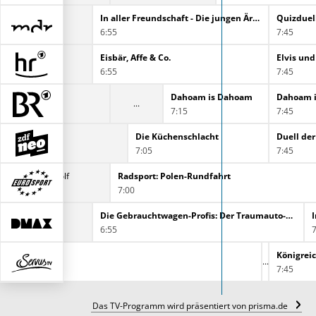
In aller Freundschaft - Die jungen Ärzte
Quizduel
6:55
7:45
ie Ratgeber
Eisbär, Affe & Co.
Elvis un
:25
6:55
7:45
Dahoam is Dahoam
Dahoam 
7:15
7:45
, Land, Lecker
Die Küchenschlacht
Duell der
7:05
7:45
Discovery Golf
Radsport: Polen-Rundfahrt
6:30
7:00
nfomercial
Die Gebrauchtwagen-Profis: Der Traumauto-Deal
:25
6:55
7
Königrei
7:45
Das TV-Programm wird präsentiert von prisma.de