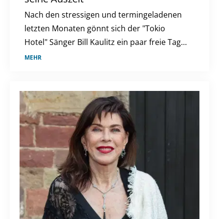
Nach den stressigen und termingeladenen
letzten Monaten gönnt sich der "Tokio
Hotel" Sänger Bill Kaulitz ein paar freie Tage.
Diese verbringt er in Italien, genauer gesagt
MEHR
in Rom. Das aber nicht alleine, sondern mit
einer ganz besonderen Frau an seiner Seite.