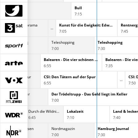
Bull
7:15
Alpenpanorama
Kunst für die Ewigkeit: Edward Hopper
Rentnerg
6:33
7:05
7:45
Teleshopping
Teleshopping
Teleshopping
6:30
7:00
7:30
Balearen - Die vier schönen Schwestern
6:55
7:35
ätern auf der Spur
CSI: Den Tätern auf der Spur
CSI: 
6:55
7:50
ld liegt im Keller
Der Trödeltrupp - Das Geld liegt im Keller
7:00
Durch die Wildnis - Das Abenteuer Deines Lebens
Durch die Wildnis - Das Abenteuer Deines Lebens
Lokalzeit
Land & lecker
6:45
7:10
7:40
ckhardts Zeitreisen
Nordmagazin
Hamburg Journal
7:00
7:30