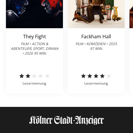
They Fight
Fackham Hall
FILM • ACTION &
FILM • KOMÖDIEN • 2025
ABENTEUER, SPORT, DRAMA
97 MIN.
• 2026 95 MIN.
Lesermeinung
Lesermeinung