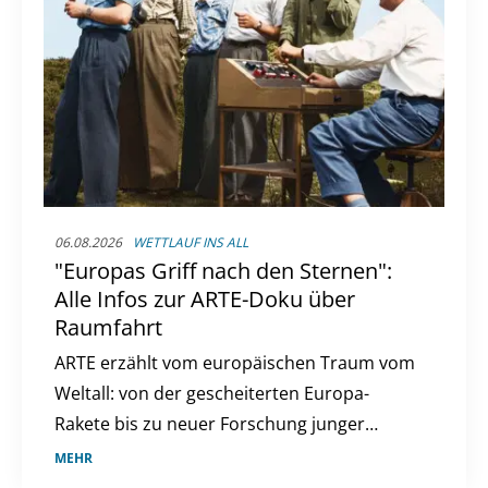
06.08.2026
WETTLAUF INS ALL
"Europas Griff nach den Sternen":
Alle Infos zur ARTE-Doku über
Raumfahrt
ARTE erzählt vom europäischen Traum vom
Weltall: von der gescheiterten Europa-
Rakete bis zu neuer Forschung junger
Studierender.
MEHR